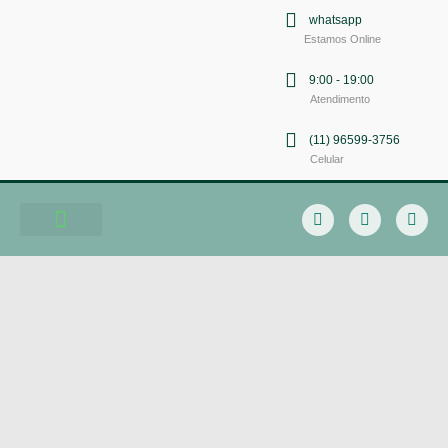
whatsapp
Estamos Online
9:00 - 19:00
Atendimento
(11) 96599-3756
Celular
Soluções em Comunicação