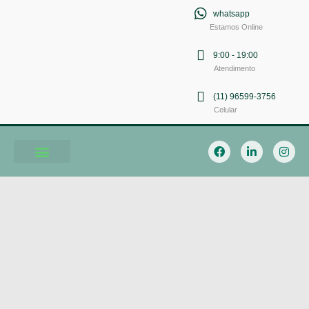
whatsapp
Estamos Online
9:00 - 19:00
Atendimento
(11) 96599-3756
Celular
Soluções em Comunicação