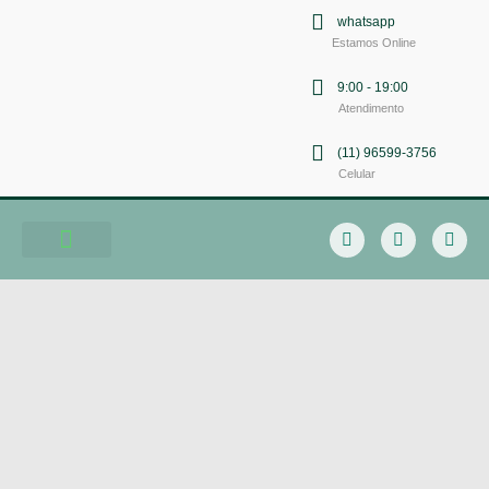
whatsapp
Estamos Online
9:00 - 19:00
Atendimento
(11) 96599-3756
Celular
Soluções em Comunicação